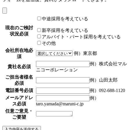
中途採用を考えている
現在のご検討
新卒採用を考えている
状況
必須
アルバイト・パート採用を考えている
その他
会社所在地
必
例）東京都
須
例）株式会社マル
貴社名
必須
ニコーポレーション
ご担当者様名
例）山田太郎
必須
電話番号
必須
例）092-688-1120
メールアドレ
例）
ス
必須
taro.yamada@maruni-c.jp
任意
ご意見・
ご要望