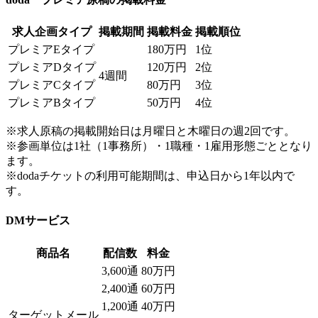
求人企画タイプ
掲載期間
掲載料金
掲載順位
プレミアEタイプ
180万円
1位
プレミアDタイプ
120万円
2位
4週間
プレミアCタイプ
80万円
3位
プレミアBタイプ
50万円
4位
※求人原稿の掲載開始日は月曜日と木曜日の週2回です。
※参画単位は1社（1事務所）・1職種・1雇用形態ごととなり
ます。
※dodaチケットの利用可能期間は、申込日から1年以内で
す。
DMサービス
商品名
配信数
料金
3,600通
80万円
2,400通
60万円
1,200通
40万円
ターゲットメール