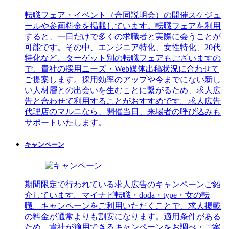
転職フェア・イベント（合同説明会）の開催スケジュ
ールや参画料金を掲載しています。転職フェアを利用
すると、一日だけで多くの求職者と実際に会うことが
可能です。その中、エンジニア特化、女性特化、20代
特化など、ターゲット別の転職フェアもございますの
で、貴社の採用ニーズ・Web媒体出稿状況に合わせて
ご提案します。採用効率のアップや今までにない新し
い人材層との出会いを生むことに繋がるため、求人広
告と合わせて利用することがおすすめです。求人広告
代理店のマルニなら、開催当日、来場者の呼び込みも
サポートいたします。
キャンペーン
期間限定で行われている求人広告のキャンペーンご紹
介しています。マイナビ転職・doda・type・女の転
職。キャンペーンをご利用いただくことで、求人掲載
の料金が通常よりも割安になります。適用条件がある
ため、貴社が適用できるキャンペーンをお調べ・ご案