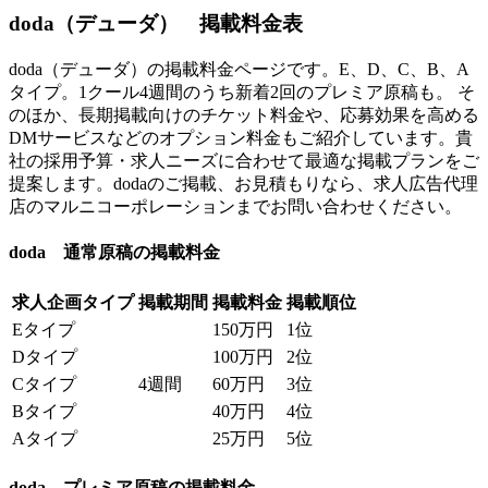
doda（デューダ） 掲載料金表
doda（デューダ）の掲載料金ページです。E、D、C、B、A
タイプ。1クール4週間のうち新着2回のプレミア原稿も。 そ
のほか、長期掲載向けのチケット料金や、応募効果を高める
DMサービスなどのオプション料金もご紹介しています。貴
社の採用予算・求人ニーズに合わせて最適な掲載プランをご
提案します。dodaのご掲載、お見積もりなら、求人広告代理
店のマルニコーポレーションまでお問い合わせください。
doda 通常原稿の掲載料金
求人企画タイプ
掲載期間
掲載料金
掲載順位
Eタイプ
150万円
1位
Dタイプ
100万円
2位
Cタイプ
4週間
60万円
3位
Bタイプ
40万円
4位
Aタイプ
25万円
5位
doda プレミア原稿の掲載料金