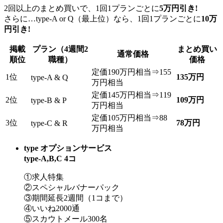
2回以上のまとめ買いで、1回1プランごとに
5万円引き!
さらに…type-A or Q（最上位）なら、1回1プランごとに
10万
円引き!
掲載
プラン（4週間2
まとめ買い
通常価格
順位
職種）
価格
定価190万円相当⇒155
1位
135万円
type-A & Q
万円相当
定価145万円相当⇒119
2位
109万円
type-B & P
万円相当
定価105万円相当⇒88
3位
78万円
type-C & R
万円相当
type オプションサービス
type-A,B,C 4コ
①求人特集
②スペシャルバナーパック
③期間延⾧2週間（1コまで）
④いいね2000通
⑤スカウトメール300名