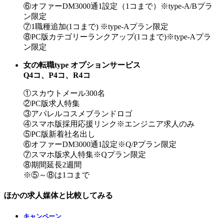
⑥オファーDM3000通1設定（1コまで）
※type-A/Bプラ
ン限定
⑦1職種追加(1コまで)
※type-Aプラン限定
⑧PC版カテゴリーランクアップ(1コまで)
※type-Aプラ
ン限定
女の転職type オプションサービス
Q4コ、P4コ、R4コ
①スカウトメール300名
②PC版求人特集
③アパレルコスメブランドロゴ
④スマホ版採用応援リンク
※エンジニア求人のみ
⑤PC版新着社名出し
⑥オファーDM3000通1設定
※Q/Pプラン限定
⑦スマホ版求人特集
※Qプラン限定
⑧期間延⾧2週間
※⑤～⑧は1コまで
ほかの求人媒体と比較してみる
キャンペーン