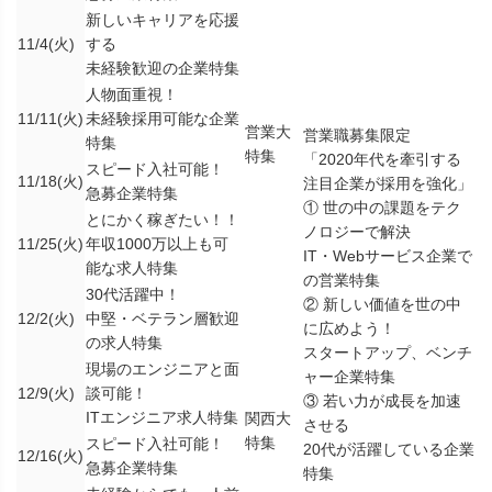
新しいキャリアを応援
11/4(火)
する
未経験歓迎の企業特集
人物面重視！
11/11(火)
未経験採用可能な企業
営業大
営業職募集限定
特集
特集
「2020年代を牽引する
スピード入社可能！
11/18(火)
注目企業が採用を強化」
急募企業特集
① 世の中の課題をテク
とにかく稼ぎたい！！
ノロジーで解決
11/25(火)
年収1000万以上も可
IT・Webサービス企業で
能な求人特集
の営業特集
30代活躍中！
② 新しい価値を世の中
12/2(火)
中堅・ベテラン層歓迎
に広めよう！
の求人特集
スタートアップ、ベンチ
現場のエンジニアと面
ャー企業特集
12/9(火)
談可能！
③ 若い力が成長を加速
ITエンジニア求人特集
関西大
させる
特集
スピード入社可能！
20代が活躍している企業
12/16(火)
急募企業特集
特集