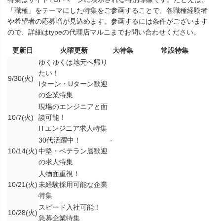
「職種」をテーマにした特集をご参画することで、各職種経験者
や希望者の応募増が見込めます。参画するには条件がございます
ので、詳細はtypeの代理店マルニまでお問い合わせください。
更新日
火曜更新
大特集
常設特集
ゆくゆくは地元へ帰り
たい！
9/30(火)
Iターン・Uターン歓迎
の企業特集
現場のエンジニアと面
10/7(火)
談可能！
ITエンジニア求人特集
30代活躍中！
-
10/14(火)
中堅・ベテラン層歓迎
の求人特集
人物面重視！
10/21(火)
未経験採用可能な企業
特集
スピード入社可能！
10/28(火)
急募企業特集