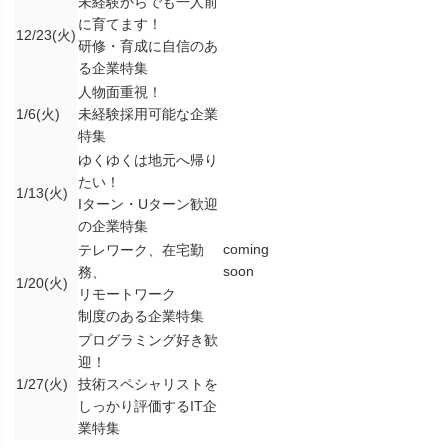
未経験からでも一人前
に育てます！
12/23(火)
研修・育成に自信のあ
る企業特集
人物面重視！
1/6(火)
未経験採用可能な企業
特集
ゆくゆくは地元へ帰り
たい！
1/13(火)
Iターン・Uターン歓迎
の企業特集
coming
テレワーク、在宅勤
soon
務、
1/20(火)
リモートワーク
制度のある企業特集
プログラミング好き歓
迎！
1/27(火)
技術スペシャリストを
しっかり評価するIT企
業特集