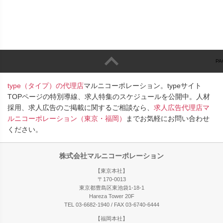
PA
type（タイプ）の代理店
マルニコーポレーション。typeサイト
TOPページの特別導線、求人特集のスケジュールを公開中。人材
採用、求人広告のご掲載に関するご相談なら、
求人広告代理店マ
ルニコーポレーション（東京・福岡）
までお気軽にお問い合わせ
ください。
株式会社マルニコーポレーション
【東京本社】
〒170-0013
東京都豊島区東池袋1-18-1
Hareza Tower 20F
TEL 03-6682-1940 / FAX 03-6740-6444
【福岡本社】